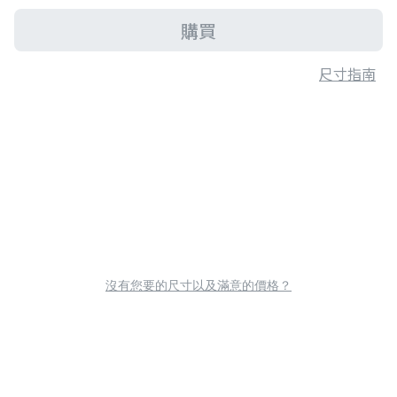
購買
尺寸指南
沒有您要的尺寸以及滿意的價格？