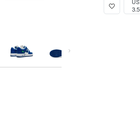
US
3.5