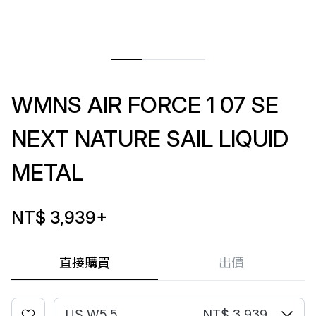
WMNS AIR FORCE 1 07 SE
NEXT NATURE SAIL LIQUID
METAL
NT$ 3,939
+
直接購買
出價
US W5.5
NT$ 3,939