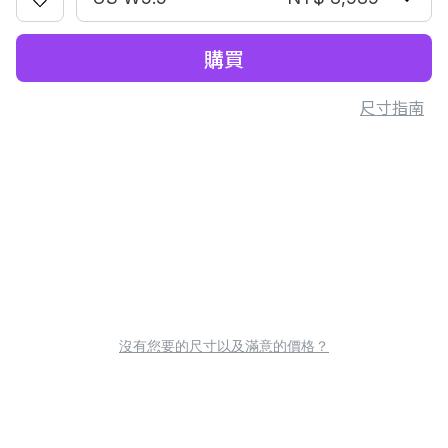
購買
尺寸指南
沒有您要的尺寸以及滿意的價格？