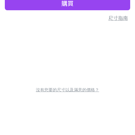
購買
尺寸指南
沒有您要的尺寸以及滿意的價格？