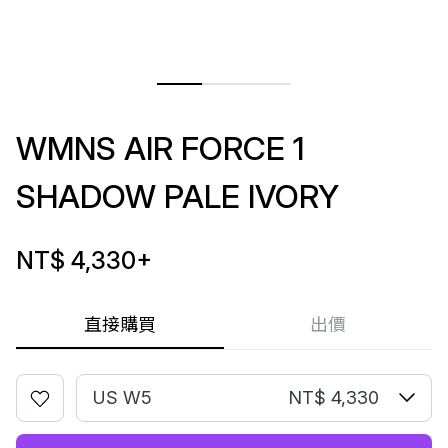
WMNS AIR FORCE 1
SHADOW PALE IVORY
NT$ 4,330
+
直接購買
出價
US W5
NT$ 4,330