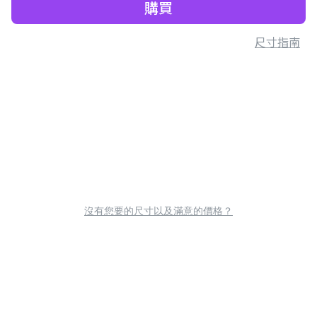
購買
尺寸指南
沒有您要的尺寸以及滿意的價格？