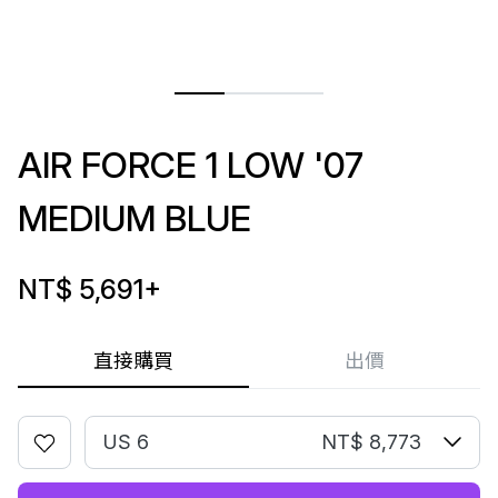
AIR FORCE 1 LOW '07
MEDIUM BLUE
NT$ 5,691
+
直接購買
出價
US 6
NT$ 8,773