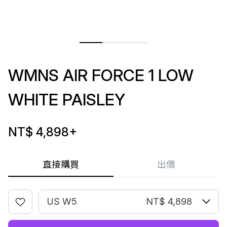
WMNS AIR FORCE 1 LOW
WHITE PAISLEY
NT$ 4,898
+
直接購買
出價
US W5
NT$ 4,898