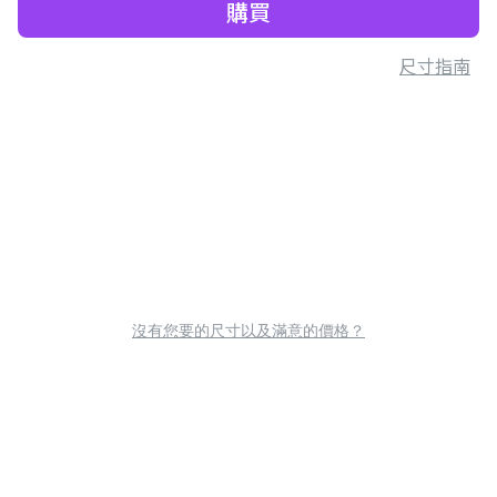
購買
尺寸指南
沒有您要的尺寸以及滿意的價格？