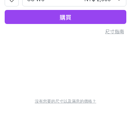
購買
尺寸指南
沒有您要的尺寸以及滿意的價格？