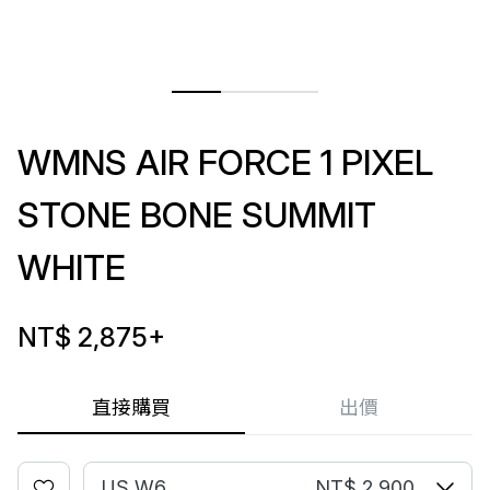
WMNS AIR FORCE 1 PIXEL
STONE BONE SUMMIT
WHITE
NT$ 2,875
+
直接購買
出價
US W6
NT$ 2,900