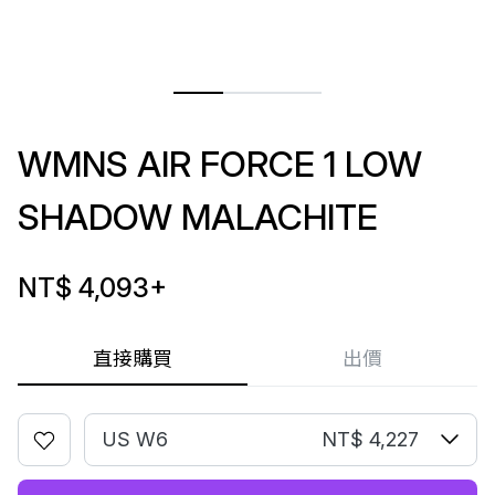
WMNS AIR FORCE 1 LOW
SHADOW MALACHITE
NT$ 4,093
+
直接購買
出價
US W6
NT$ 4,227