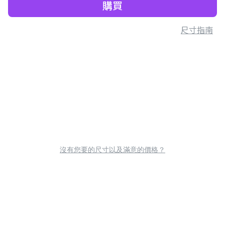
購買
尺寸指南
沒有您要的尺寸以及滿意的價格？