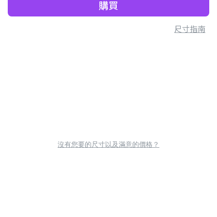
購買
尺寸指南
沒有您要的尺寸以及滿意的價格？