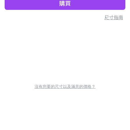
購買
尺寸指南
沒有您要的尺寸以及滿意的價格？