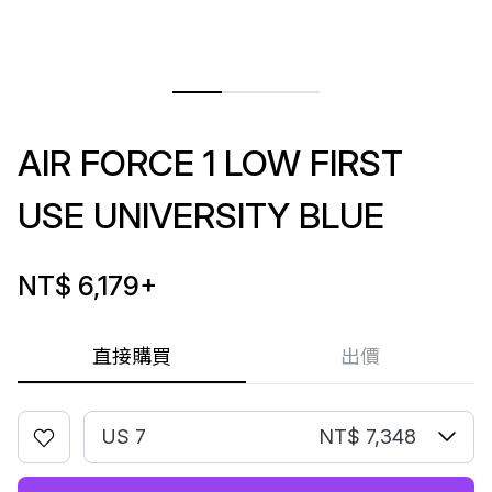
AIR FORCE 1 LOW FIRST
USE UNIVERSITY BLUE
NT$ 6,179
+
直接購買
出價
US 7
NT$ 7,348