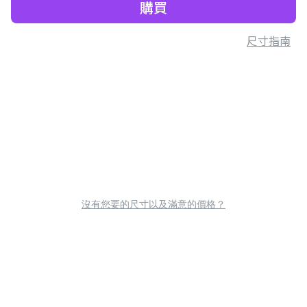
購買
尺寸指南
沒有您要的尺寸以及滿意的價格？