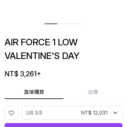
AIR FORCE 1 LOW
VALENTINE'S DAY
NT$ 3,261
+
直接購買
出價
US 3.5
NT$ 12,031