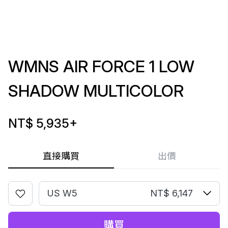
WMNS AIR FORCE 1 LOW
SHADOW MULTICOLOR
NT$ 5,935
+
直接購買
出價
US W5
NT$ 6,147
購買