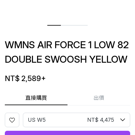
WMNS AIR FORCE 1 LOW 82
DOUBLE SWOOSH YELLOW
NT$ 2,589
+
直接購買
出價
US W5
NT$ 4,475