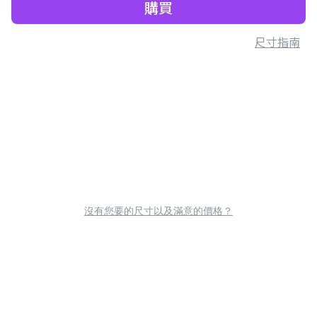
購買
尺寸指南
沒有您要的尺寸以及滿意的價格？