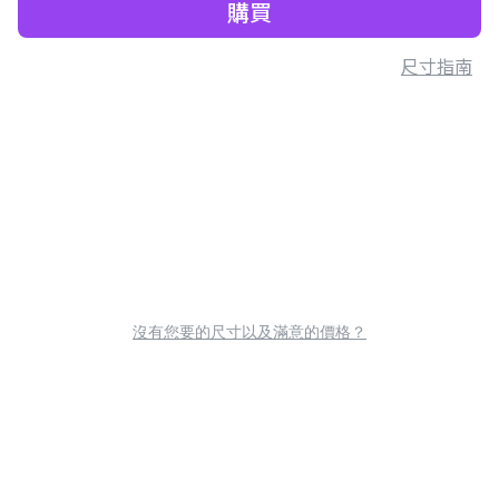
購買
尺寸指南
沒有您要的尺寸以及滿意的價格？