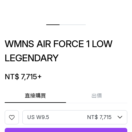
WMNS AIR FORCE 1 LOW
LEGENDARY
NT$ 7,715
+
直接購買
出價
US W9.5
NT$ 7,715