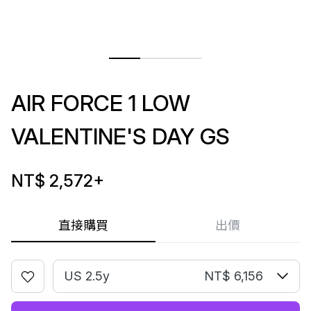
AIR FORCE 1 LOW
VALENTINE'S DAY GS
NT$ 2,572
+
直接購買
出價
US 2.5y
NT$ 6,156