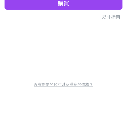
購買
尺寸指南
沒有您要的尺寸以及滿意的價格？