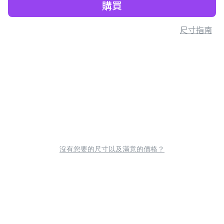
購買
尺寸指南
沒有您要的尺寸以及滿意的價格？