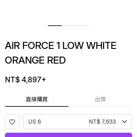
AIR FORCE 1 LOW WHITE
ORANGE RED
NT$ 4,897
+
直接購買
出價
US 6
NT$ 7,633