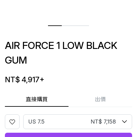
AIR FORCE 1 LOW BLACK
GUM
NT$ 4,917
+
直接購買
出價
US 7.5
NT$ 7,158