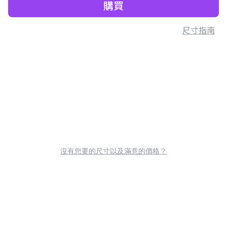
購買
尺寸指南
沒有您要的尺寸以及滿意的價格？