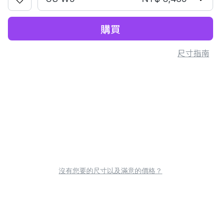
購買
尺寸指南
沒有您要的尺寸以及滿意的價格？