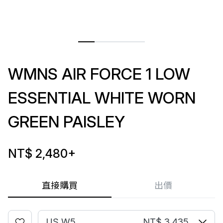
WMNS AIR FORCE 1 LOW
ESSENTIAL WHITE WORN
GREEN PAISLEY
NT$ 2,480
+
直接購買
出價
US W5
NT$ 3,435