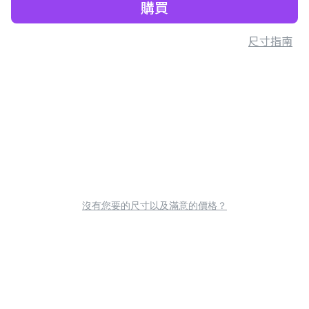
購買
尺寸指南
沒有您要的尺寸以及滿意的價格？