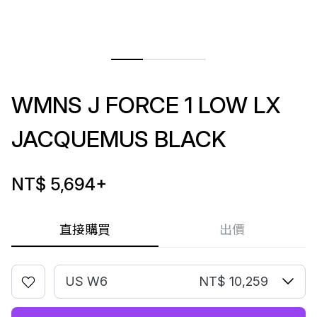
WMNS J FORCE 1 LOW LX
JACQUEMUS BLACK
NT$ 5,694
+
直接購買
出價
US W6
NT$ 10,259