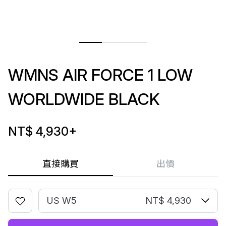
WMNS AIR FORCE 1 LOW
WORLDWIDE BLACK
NT$ 4,930
+
直接購買
出價
US W5
NT$ 4,930