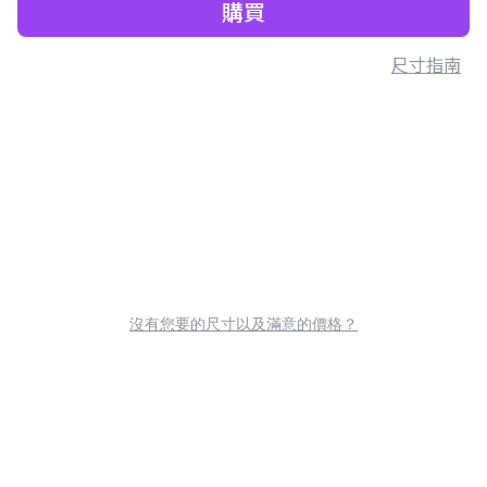
購買
尺寸指南
沒有您要的尺寸以及滿意的價格？