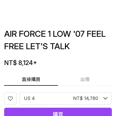
AIR FORCE 1 LOW '07 FEEL
FREE LET'S TALK
NT$ 8,124
+
直接購買
出價
US 4
NT$ 14,780
購買