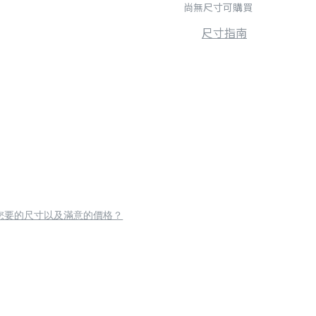
尚無尺寸可購買
尺寸指南
您要的尺寸以及滿意的價格？