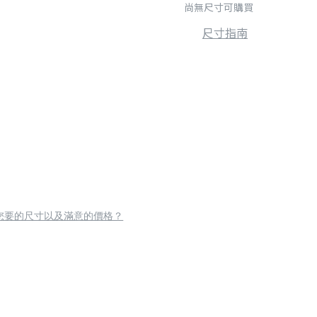
尚無尺寸可購買
尺寸指南
您要的尺寸以及滿意的價格？