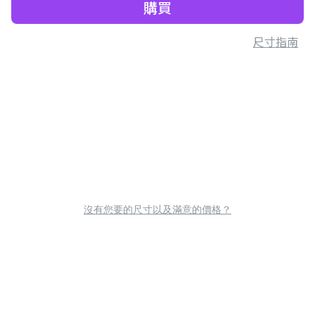
購買
尺寸指南
沒有您要的尺寸以及滿意的價格？