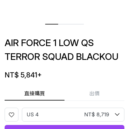
AIR FORCE 1 LOW QS
TERROR SQUAD BLACKOU
NT$ 5,841
+
直接購買
出價
US 4
NT$ 8,719