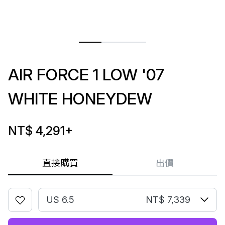
AIR FORCE 1 LOW '07
WHITE HONEYDEW
NT$ 4,291
+
直接購買
出價
US 6.5
NT$ 7,339