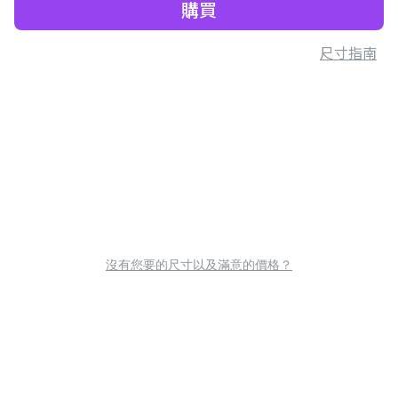
購買
尺寸指南
沒有您要的尺寸以及滿意的價格？