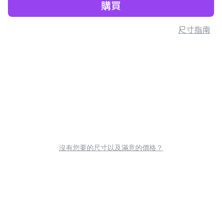
購買
尺寸指南
沒有您要的尺寸以及滿意的價格？