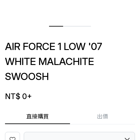
AIR FORCE 1 LOW '07
WHITE MALACHITE
SWOOSH
NT$ 0
+
直接購買
出價