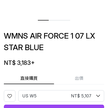
WMNS AIR FORCE 1 07 LX
STAR BLUE
NT$ 3,183
+
直接購買
出價
US W5
NT$ 5,107