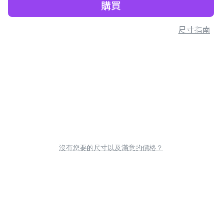
購買
尺寸指南
沒有您要的尺寸以及滿意的價格？