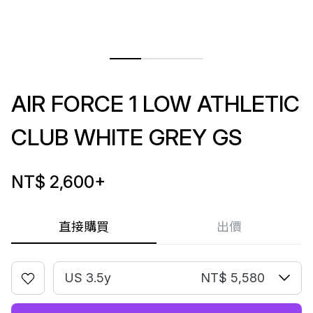
AIR FORCE 1 LOW ATHLETIC
CLUB WHITE GREY GS
NT$ 2,600
+
直接購買
出價
US 3.5y
NT$ 5,580