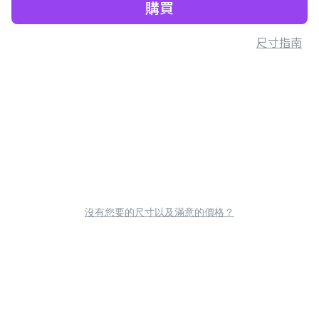
購買
尺寸指南
沒有您要的尺寸以及滿意的價格？