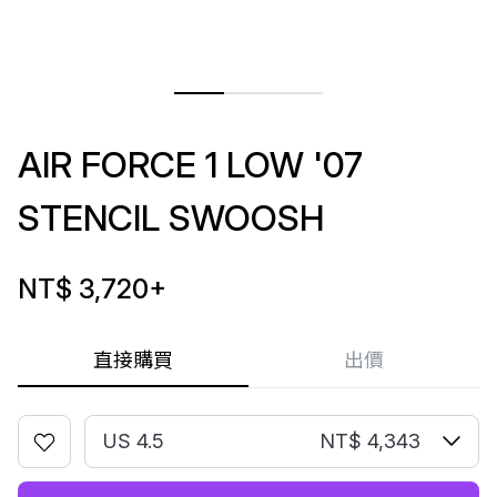
AIR FORCE 1 LOW '07
STENCIL SWOOSH
NT$ 3,720
+
直接購買
出價
US 4.5
NT$ 4,343