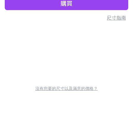
購買
尺寸指南
沒有您要的尺寸以及滿意的價格？