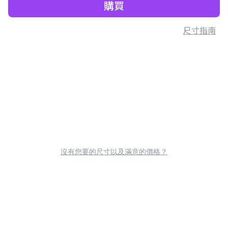
購買
尺寸指南
沒有您要的尺寸以及滿意的價格？