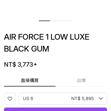
AIR FORCE 1 LOW LUXE
BLACK GUM
NT$ 3,773
+
直接購買
出價
US 6
NT$ 5,895