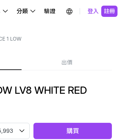
牌
分類
驗證
登入
註冊
CE 1 LOW
出價
LOW LV8 WHITE RED
購買
5,993