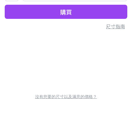
購買
尺寸指南
沒有您要的尺寸以及滿意的價格？