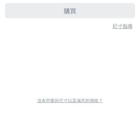
購買
尺寸指南
沒有您要的尺寸以及滿意的價格？