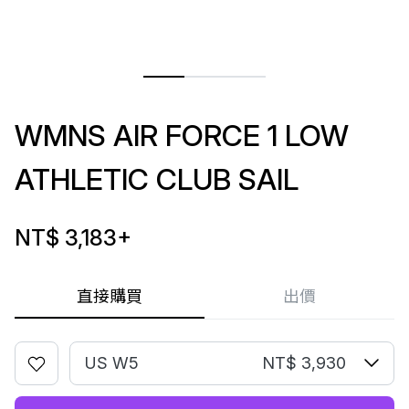
WMNS AIR FORCE 1 LOW
ATHLETIC CLUB SAIL
NT$ 3,183
+
直接購買
出價
US W5
NT$ 3,930