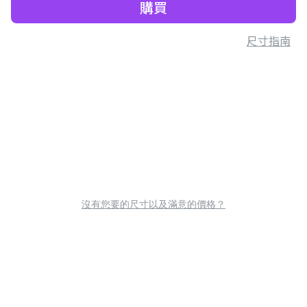
購買
尺寸指南
沒有您要的尺寸以及滿意的價格？