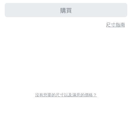
購買
尺寸指南
沒有您要的尺寸以及滿意的價格？