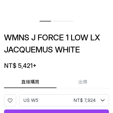
WMNS J FORCE 1 LOW LX
JACQUEMUS WHITE
NT$ 5,421
+
直接購買
出價
US W5
NT$ 7,924