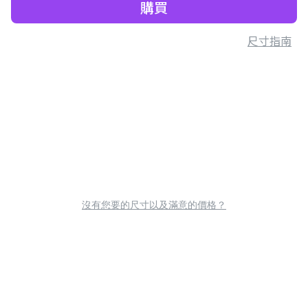
購買
尺寸指南
沒有您要的尺寸以及滿意的價格？