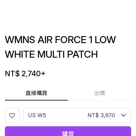
WMNS AIR FORCE 1 LOW
WHITE MULTI PATCH
NT$ 2,740
+
直接購買
出價
US W5
NT$ 3,670
購買