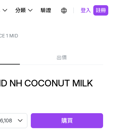
牌
分類
驗證
登入
註冊
CE 1 MID
出價
MID NH COCONUT MILK
購買
6,108