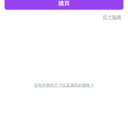
購買
尺寸指南
沒有您要的尺寸以及滿意的價格？