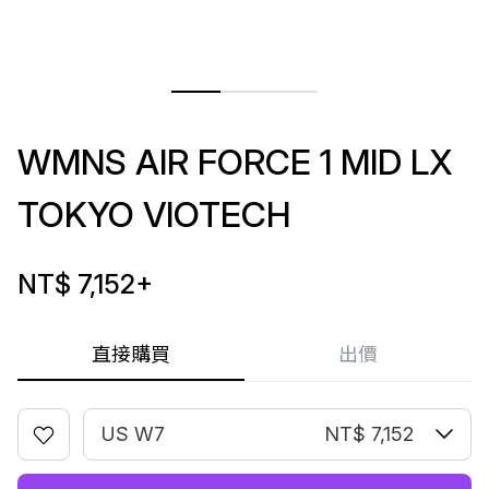
WMNS AIR FORCE 1 MID LX
TOKYO VIOTECH
NT$ 7,152
+
直接購買
出價
US W7
NT$ 7,152