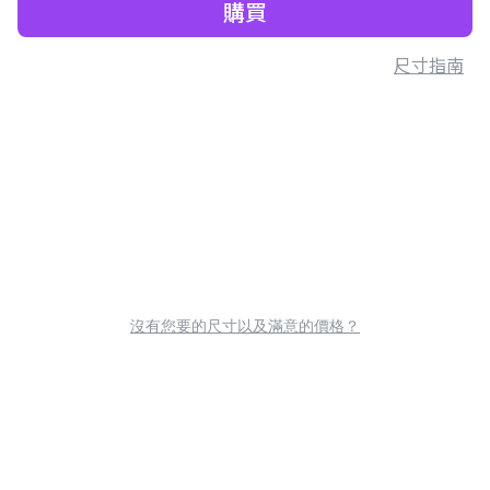
購買
尺寸指南
沒有您要的尺寸以及滿意的價格？