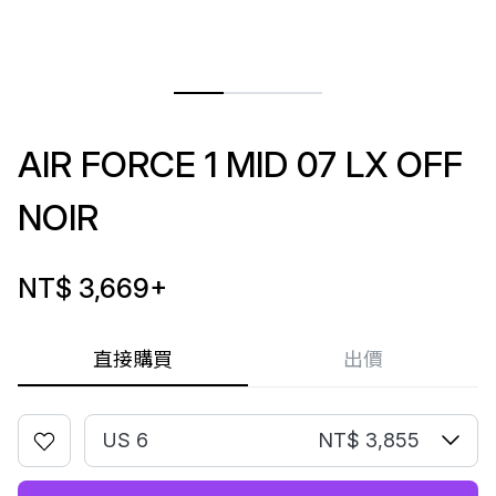
AIR FORCE 1 MID 07 LX OFF
NOIR
NT$ 3,669
+
直接購買
出價
US 6
NT$ 3,855