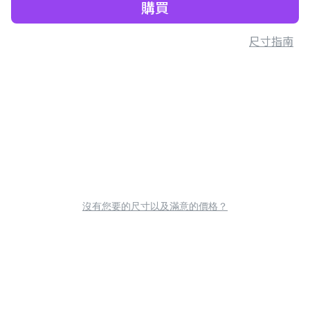
購買
尺寸指南
沒有您要的尺寸以及滿意的價格？