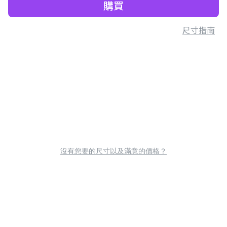
購買
尺寸指南
沒有您要的尺寸以及滿意的價格？