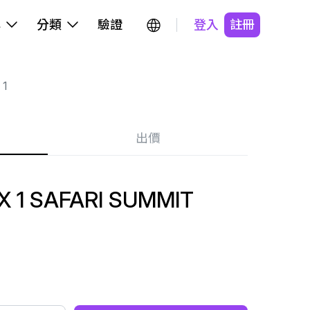
牌
分類
驗證
登入
註冊
 1
出價
 1 SAFARI SUMMIT