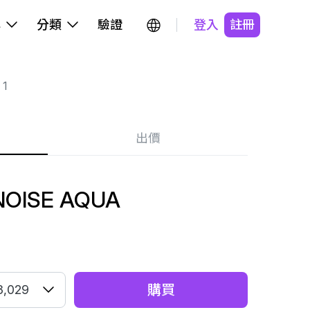
牌
分類
驗證
登入
註冊
 1
出價
 NOISE AQUA
購買
3,029