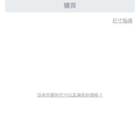
購買
尺寸指南
沒有您要的尺寸以及滿意的價格？