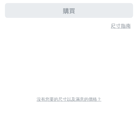
購買
尺寸指南
沒有您要的尺寸以及滿意的價格？