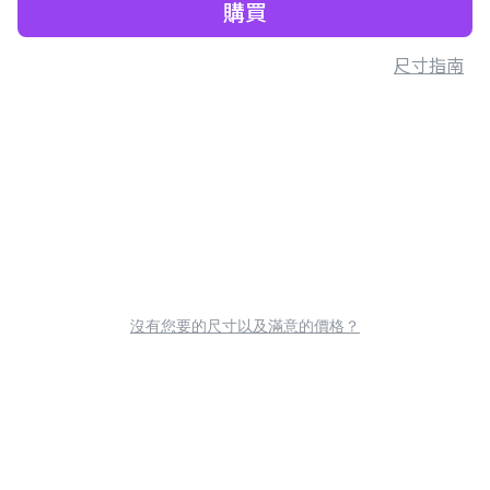
購買
尺寸指南
沒有您要的尺寸以及滿意的價格？