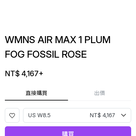
WMNS AIR MAX 1 PLUM
FOG FOSSIL ROSE
NT$ 4,167
+
直接購買
出價
US W8.5
NT$ 4,167
購買